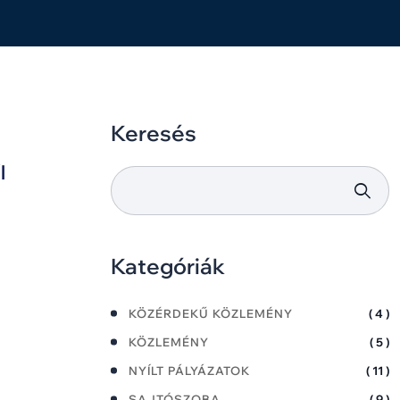
Keresés
l
Kategóriák
KÖZÉRDEKŰ KÖZLEMÉNY
( 4 )
KÖZLEMÉNY
( 5 )
NYÍLT PÁLYÁZATOK
( 11 )
SAJTÓSZOBA
( 9 )