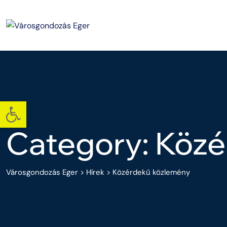
Skip
to
content
Eszköztár megnyitása
Category: Köz
Városgondozás Eger
>
Hírek
>
Közérdekű közlemény