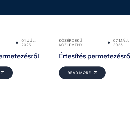
01 JÚL,
KÖZÉRDEKŰ
07 MÁJ,
2025
KÖZLEMÉNY
2025
permetezésről
Értesítés permetezésrő
READ MORE