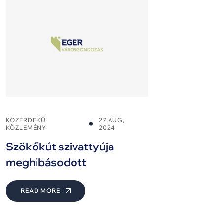
KÖZÉRDEKŰ
27 AUG,
KÖZLEMÉNY
2024
Szökőkút szivattyúja
meghibásodott
READ MORE