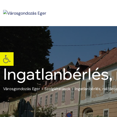
Eszköztár megnyitása
Ingatlanbérlés,
Városgondozás Eger
>
Szolgáltatások
>
Ingatlanbérlés, raktáro