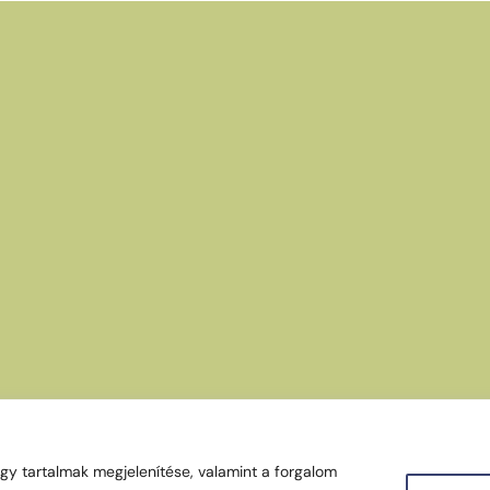
gy tartalmak megjelenítése, valamint a forgalom
Copyright © 2024 Eger Városgondozás, Minden jog fenntartva.