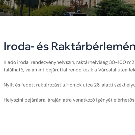
I
r
o
d
a
-
é
s
R
a
k
t
á
r
b
é
r
l
e
m
é
Kiadó iroda, rendezvényhelyszín, raktárhelyiség 30-100 m2 kö
található, valamint bejárattal rendelkezik a Városfal utca felő
Nyílt és fedett raktározást a Homok utca 26. alatti székhelyü
Helyszíni bejárásra, árajánlatra vonatkozó igényét elérhetős