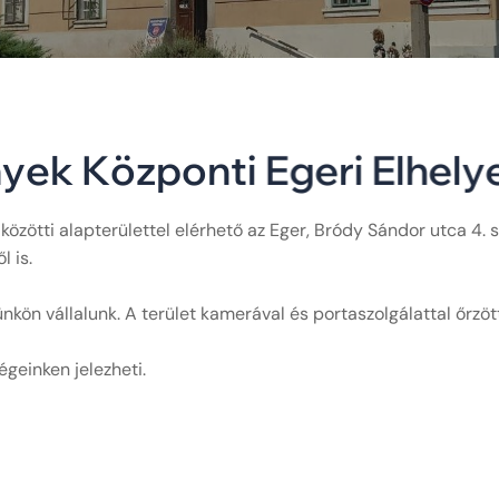
n
y
e
k
K
ö
z
p
o
n
t
i
E
g
e
r
i
E
l
h
e
l
y
zötti alapterülettel elérhető az Eger, Bródy Sándor utca 4. sz
l is.
nkön vállalunk. A terület kamerával és portaszolgálattal őrzött
égeinken jelezheti.