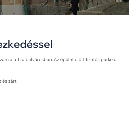
e
z
k
e
d
é
s
s
e
l
ám alatt, a belvárosban. Az épület előtt fizetős parkoló
 és zárt.